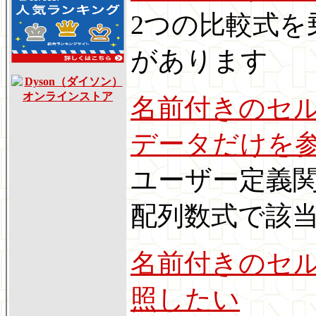
2つの比較式を
があります
名前付きのセル
データだけを
ユーザー定義関
配列数式で該
名前付きのセル
照したい