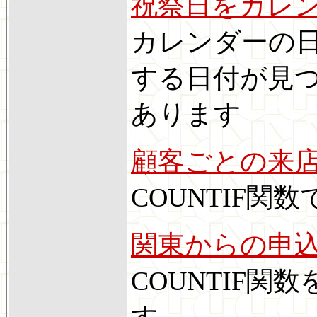
祝祭日をカレ
カレンダーの日
する日付が見
あります
顧客ごとの来
COUNTIF関
関東からの申
COUNTIF
す