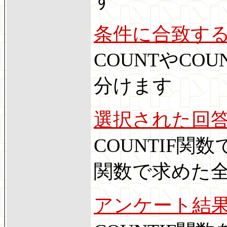
条件に合致す
COUNTやCOU
分けます
選択された回
COUNTIF関
関数で求めた
アンケート結