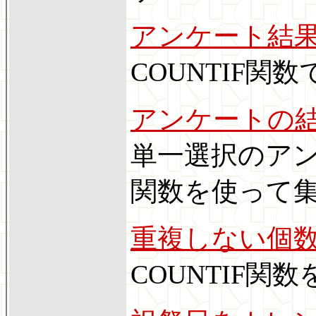
アンケート結
COUNTIF関
アンケートの
単一選択のアンケ
関数を使って
重複しない個
COUNTIF