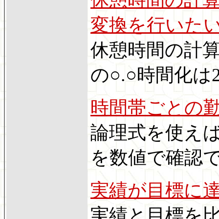
変換を行いた
休憩時間の計算
の○.○時間化
時間帯ごとの
論理式を使えば
を数値で確認
実績が目標に
実績と目標を