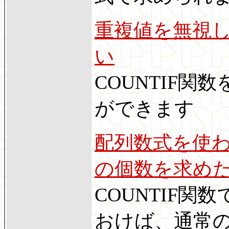
重複値を無視
い
COUNTIF
ができます
配列数式を使
の個数を求め
COUNTIF
おけば、通常の