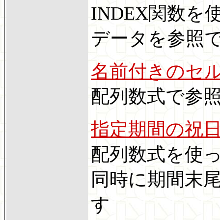
INDEX関数
データを参照
名前付きのセ
配列数式で参
指定期間の祝
配列数式を使っ
同時に期間末
す