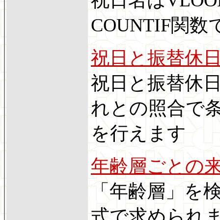
COUNTIF関
祝日と振替休
祝日と振替休
れとの照合で
を行えます
年齢層ごとの
「年齢層」を検
式で求められ