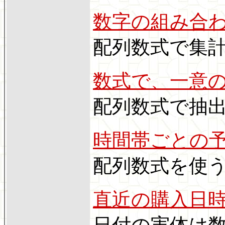
数字の組み合
配列数式で集
数式で、一意
配列数式で抽
時間帯ごとの
配列数式を使
直近の購入日
日付の実体は