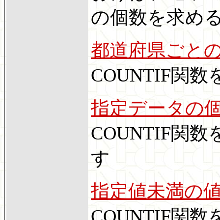
の個数を求め
都道府県ごと
COUNTIF関
指定データの
COUNTIF
す
指定値未満の
COUNTIF