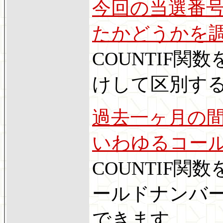
今回の当選番
たかどうかを
COUNTIF
けして区別す
過去一ヶ月の
いわゆるコー
COUNTIF関
ールドナンバ
できます