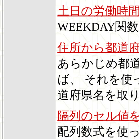
土日の労働時
WEEKDAY
住所から都道
あらかじめ都
ば、 それを使
道府県名を取
隔列のセル値
配列数式を使