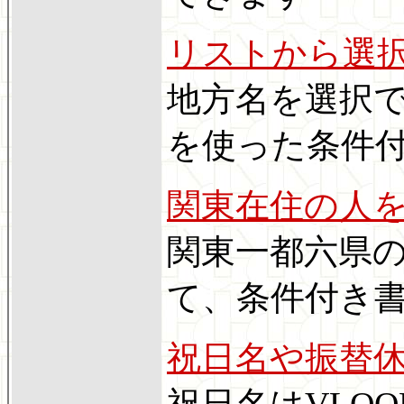
リストから選
地方名を選択
を使った条件
関東在住の人
関東一都六県
て、条件付き
祝日名や振替
祝日名はVLO