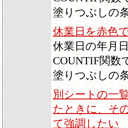
塗りつぶしの
休業日を赤色
休業日の年月
COUNTIF
塗りつぶしの
別シートの一
たときに、そ
て強調したい