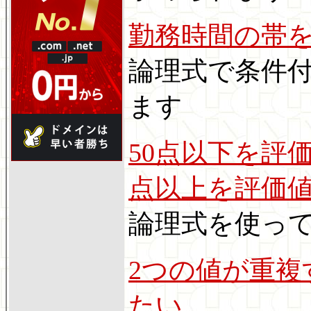
勤務時間の帯
論理式で条件
ます
50点以下を評価
点以上を評価値
論理式を使っ
2つの値が重
たい