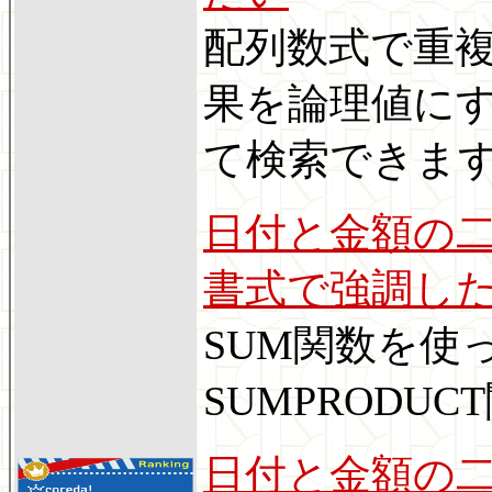
配列数式で重複
果を論理値にす
て検索できま
日付と金額の二
書式で強調し
SUM関数を使
SUMPRODU
日付と金額の